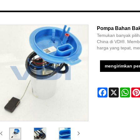
Pompa Bahan Bak
Temukan banyak pili
China di VDI®. Membe
harga yang tepat, me
mengirimkan pe
Facebook
X
Wha