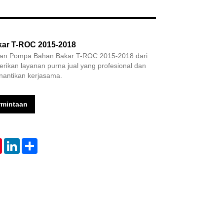
Live
ar T-ROC 2015-2018
han Pompa Bahan Bakar T-ROC 2015-2018 dari
rikan layanan purna jual yang profesional dan
nantikan kerjasama.
rmintaan
tsApp
Pinterest
LinkedIn
Share