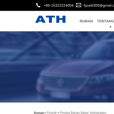
+86-15322224004
liyue6300@gmail.
RUMAH
TENTANG
>
Produk
>
Pompa Bahan Bakar Volkswagen
Rumah