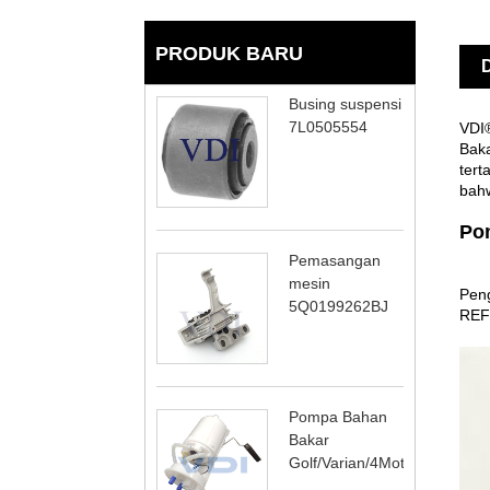
PRODUK BARU
D
Busing suspensi
7L0505554
VDI
Baka
tert
bahw
Po
Pemasangan
mesin
Pen
5Q0199262BJ
REF
Pompa Bahan
Bakar
Golf/Varian/4Motion